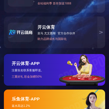
武汉新利·体育(中国)官方网站-登录入
口智能装备有限公司荣耀登榜2024年湖
北省科创“新物种”瞪羚企业
2025-02-14
近日，2024年湖北省科创“新物种”企业榜单
正式发布，武汉新利·体育(中国)官方网站-登
录入口智能装备有限公司凭借创新能力、高
公司新闻
速成长态势及行业优势，成功入选“瞪羚企
业”行列。这一荣誉不仅是对公司技术实力与
发展潜力的高度认可，更彰显了企业在激光
智能装备领域的先头地位。
1 / 2
|
关于我们
专注于为各行各业提供全系统激光加工设备及自动化产线的解决方案，拥
有超15000+㎡大型现代化的生产基地
苏州工厂：苏州市高新区通安镇华金路292号1幢1层
无锡工厂：无锡市江阴市港城大道988号临港科创园23-1
武汉工厂：武汉市东湖高新技术开发区光谷三路777号综合保税区一