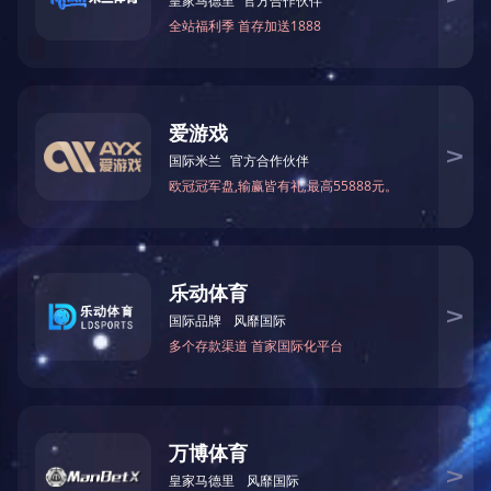
武汉新利·体育(中国)官方网站-登录入口智能
公司新闻
装备有限公司凭借卓越的技术创新能力、精
细化管理和行业领先优势，成功跻身省级“专
精特新”企业行列！这是继多项技术突破后，
新利·体育(中国)官方网站-登录入口斩获的又
无锡创拓首批股权激励签约仪式圆满落
一重要殊荣！
幕！与奋斗者共享未来！
2025-04-22
近日，无锡创拓以一场庄重而温暖的仪式，
为首批股权激励对象颁发“合伙人”勋章，标志
着公司“共创共享”文化迈入全新阶段！这场仪
公司新闻
式不仅是对奋斗者的致敬，更是向外界传递
企业“与员工共成长，与伙伴共发展”的坚定信
念。无锡创拓激光始终秉持“共创共享”的企业
文化，坚信每一位员工的努力都应被看见、
喜报 | 新利·体育(中国)官方网站-登录
被尊重、被激励。本次股权激励签约仪式的
入口数字化电驱产线研发团队获评东湖
举行，正是对这一理念的生动诠释。通过股
高新区2024年度“红色岗位”优秀团队！
2025-03-28
电机定子铁芯激光焊接机设备资料
权激励...
在科技与创新的浪潮中，总有一群人用智慧
与汗水书写担当。新利·体育(中国)官方网站-
登录入口数字化电驱产线研发团队以卓越表
公司新闻
现摘得东湖高新区2024年度“红色岗位”优秀
团队称号，这份荣誉是奋斗的勋章，更是新
征程的起点。