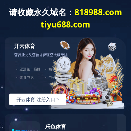
首页
分享到
产品中心
新浪微博
激光打标系列
微信
案例展示
激光打标系列
激光切割系列
百度贴吧
服务支持
激光切割系列
行业解决方案
光纤激光打标机
豆瓣
激光焊接系列
QQ好友
激光智能生产线
关于创恒
激光焊接系列
客户案例
紫外线激光打标机
精密激光切割机
汽车行业激光智能解决方案
激光清洗系列
新闻中心
激光智能生产线
创客说
走进创恒
CO2激光打标机
大幅激光切割机
新利·体育(中国)官方网站-登录入口CX-CE-1500手持
轨道交通行业激光智能加工解决方案
激光加工服务
新利·体育(中国)官方网站-登录入口
激光清洗系列
科技创恒
公司新闻
在线飞行激光打标机
管材激光切割机
新利·体育(中国)官方网站-登录入口机械手臂激光焊接机
新能源电机定子铁芯激光焊接产线
水泵风机行业
EM-Smart ONE激光打标机
底部导航
激光加工服务
加入创恒
展会活动
CX-3D系列激光打标机
电机定转子铁芯单工位激光焊接机
新能源电机转子铁芯自动检测压铆产线
新利·体育(中国)官方网站-登录入口清洗机
眼镜行业