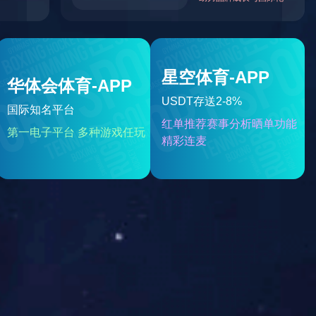
割系列
芯切割机CX-CC6060L /
芯切割机CX-CC13130L /
激光切割机