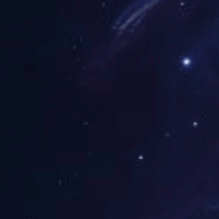
新能源汽车电机定子铁心焊接检测线