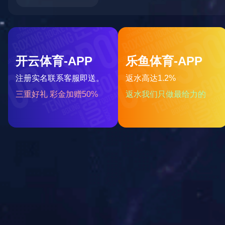
激光智能生产线
适用于电机定、转子铁芯批量制造
更高自动化程度，可实现焊接、检测、打码等智能焊接工序
可通过切换工装模块，实现不同规格产品生产
激光焊接系列
新利·体育(中国)官方网站-登录入口CX-CE-1500手持焊接机
新利·体育(中国)官方网站-登录入口机械手臂激光焊接机 /