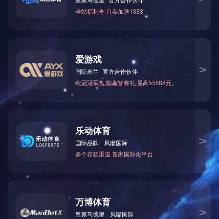
官方邮箱：brand@ch027.com
|
关注我们
客服微信
微信公众号
|
导航链接入口
产品中心
服务范围
新闻中心
案例展示