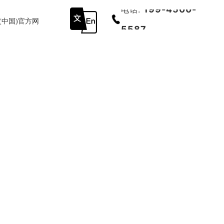
199-4500-
电话:
(中国)官方网站-登录入口
底部导航
5587