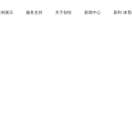
案例展示
服务支持
关于创恒
新闻中心
新利·体育