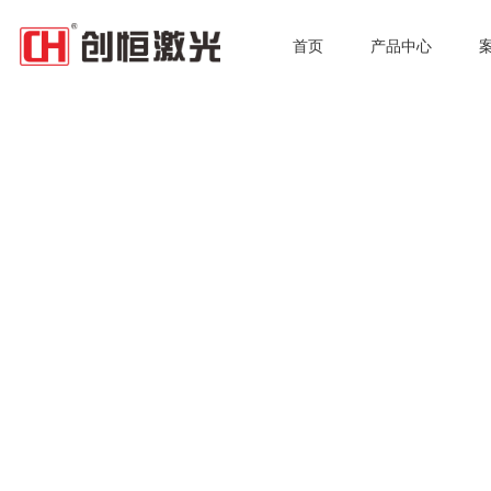
首页
产品中心