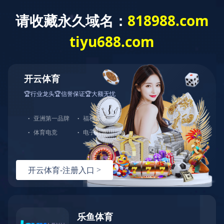
取消
首页
分享到
产品中心
新浪微博
微信
案例展示
激光打标系列
百度贴吧
服务支持
激光切割系列
行业解决方案
光纤激光打标机
豆瓣
QQ好友
关于创恒
激光焊接系列
客户案例
紫外线激光打标机
精密激光切割机
汽车行业激光智能解决方案
新闻中心
激光智能生产线
创客说
走进创恒
CO2激光打标机
大幅激光切割机
新利·体育(中国)官方网站-登录入口CX-CE-1500手持
轨道交通行业激光智能加工解决方案
新利·体育(中国)官方网站-登录入口
激光清洗系列
科技创恒
公司新闻
在线飞行激光打标机
管材激光切割机
新利·体育(中国)官方网站-登录入口机械手臂激光焊接机
新能源电机定子铁芯激光焊接产线
水泵风机行业
底部导航
激光加工服务
加入创恒
展会活动
CX-3D系列激光打标机
电机定转子铁芯单工位激光焊接机
新能源电机转子铁芯自动检测压铆产线
新利·体育(中国)官方网站-登录入口清洗机
眼镜行业