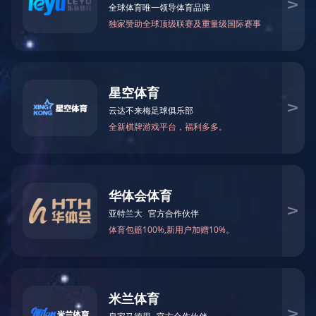
行业动态
EM-Smart 系列
新利·体育(中国)官方网站-登录入口双头双工位铁芯激
电机定转子铁芯快速打样加工服务
水暖洁具行业
1
/
1
新能源电机定转子铁芯激光焊接机
厨具五金行业
新利·体育(中国)官方网站-登录入口焊接机
新利·体育(中国)官方网站-登录入口阀芯焊接工作站
包装赋码及标机
在卫浴五金上的应用
卫浴间的配件包括水巨头、花洒、置物架等五金制品。不论配件大
新能源汽车零配件激光焊接机
礼品定制
小，在加工工艺上都需要用到焊接加工。激光焊接在卫浴行业的应
用是常见之一，满足现代化的卫浴产品生产需求。采用卫浴五金激
家电行业
光焊接机将是获得美观焊接表面效果，提高生产效率，降低生产成
本的关键。
模具制造行业中激光加工设备解决方案
2025-01-21 09:57:44
参数
日期：
低压电气行业